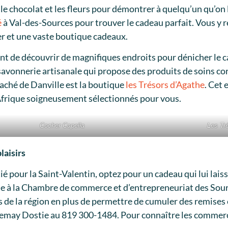
s le chocolat et les fleurs pour démontrer à quelqu’un qu’o
é
à Val-des-Sources pour trouver le cadeau parfait. Vous y 
er et une vaste boutique cadeaux.
t de découvrir de magnifiques endroits pour dénicher le c
 savonnerie artisanale qui propose des produits de soins co
 caché de Danville est la boutique
les Trésors d’Agathe
. Cet 
’Afrique soigneusement sélectionnés pour vous.
Cocher Capella
Les Tr
laisirs
tié pour la Saint-Valentin, optez pour un cadeau qui lui lai
e à la Chambre de commerce et d’entrepreneuriat des Sour
s de la région en plus de permettre de cumuler des remises 
may Dostie au 819 300-1484. Pour connaître les commerce