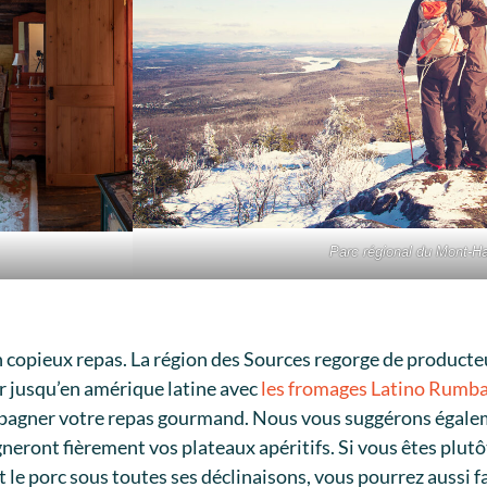
Parc régional du Mont-
n copieux repas. La région des Sources regorge de producte
er jusqu’en amérique latine avec
les fromages Latino Rumb
mpagner votre repas gourmand. Nous vous suggérons égaleme
eront fièrement vos plateaux apéritifs. Si vous êtes plutô
t le porc sous toutes ses déclinaisons, vous pourrez aussi f