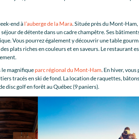
week-end à
l’auberge de la Mara
. Située près du Mont-Ham,
 séjour de détente dans un cadre champêtre. Ses bâtiments
stique. Vous pourrez également y découvrir une table gourm
 des plats riches en couleurs et en saveurs. Le restaurant es
gement.
s le magnifique
parc régional du Mont-Ham
. En hiver, vou
iers tracés en ski de fond. La location de raquettes, bâton
e disc golf en forêt au Québec (9 paniers).